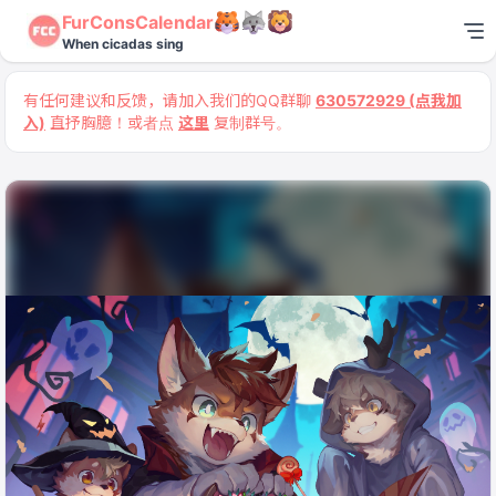
FurConsCalendar
When cicadas sing
有任何建议和反馈，请加入我们的QQ群聊
630572929 (点我加
入)
直抒胸臆！或者点
这里
复制群号。