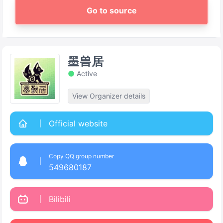
Go to source
墨兽居
Active
View Organizer details
Official website
Copy QQ group number
549680187
Bilibili