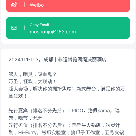
Weibo
Copy Email
moshouju@163.com
2024.11.1-11.3，成都市非遗博览园缇沃丽酒店
狼人，幽灵，吸血鬼？
万圣，狂欢，大联动！
超大会场，解决你的拥挤焦虑；新式舞台，满足你的万
圣狂欢！
先行嘉宾（排名不分先后）：PICO，洛佩sama，瑞
狩，晓节，允葬
先行摊位（排名不分先后）：犇犇牛火锅店，狄灵计
划，Hi-Furry，绒爪实验室，搞爪子工作室，五号火锅