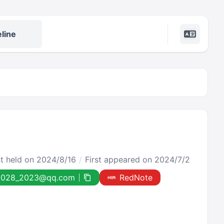
line
st held on 2024/8/16
First appeared on 2024/7/2
ly1028_2023@qq.com
RedNote