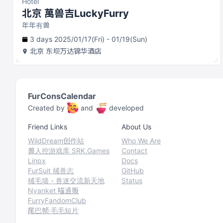
Hotel
北京 萬兽吉LuckyFurry
年年有兽
3 days 2025/01/17(Fri) - 01/19(Sun)
北京
东坝万达锦华酒店
FurConsCalendar
Created by
and
developed
Friend Links
About Us
WildDream创作站
Who We Are
兽人控游戏库 SRK.Games
Contact
Linpx
Docs
FurSuit 绒兽志
GitHub
绒毛墙 - 兽迷交流新天地
Status
Nyanket 喵通贩
FurryFandomClub
尾巴帧·毛毛短片