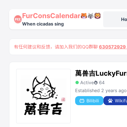
FurConsCalendar
H
When cicadas sing
有任何建议和反馈，请加入我们的QQ群聊
63057292
萬兽吉LuckyFur
Active
64
Established 2 years ago
Bilibili
Wikif