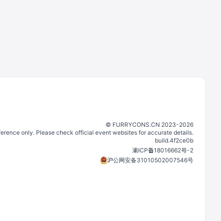
©️
FURRYCONS.CN
2023
-
2026
eference only. Please check official event websites for accurate details.
build.
4f2ce0b
渝ICP备18016662号-2
沪公网安备31010502007546号