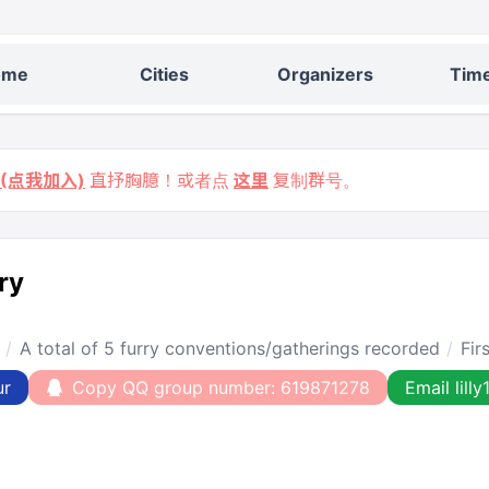
ome
Cities
Organizers
Time
9 (点我加入)
直抒胸臆！或者点
这里
复制群号。
ry
A total of 5 furry conventions/gatherings recorded
Fir
ur
Copy QQ group number: 619871278
Email lil