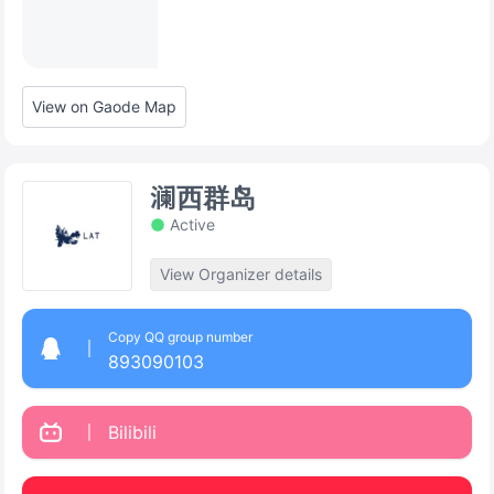
View on Gaode Map
澜西群岛
Active
View Organizer details
Copy QQ group number
893090103
Bilibili