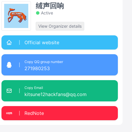
绒声回响
Active
View Organizer details
Official website
Copy QQ group number
271980253
Copy Email
kitsune12hackfans@qq.com
RedNote