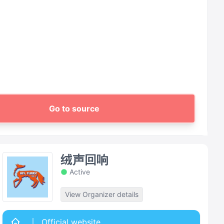
Go to source
绒声回响
Active
View Organizer details
Official website