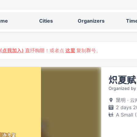
ome
Cities
Organizers
Time
9 (点我加入)
直抒胸臆！或者点
这里
复制群号。
炽夏赋
Organized 
昆明 · 
2 days 2
A Small 