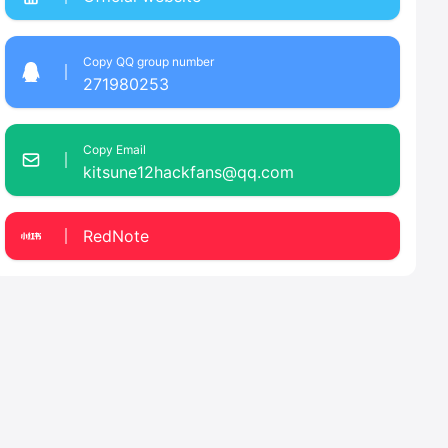
Copy QQ group number
271980253
Copy Email
kitsune12hackfans@qq.com
RedNote