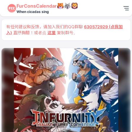
FurConsCalendar
When cicadas sing
有任何建议和反馈，请加入我们的QQ群聊
630572929 (点我加
入)
直抒胸臆！或者点
这里
复制群号。