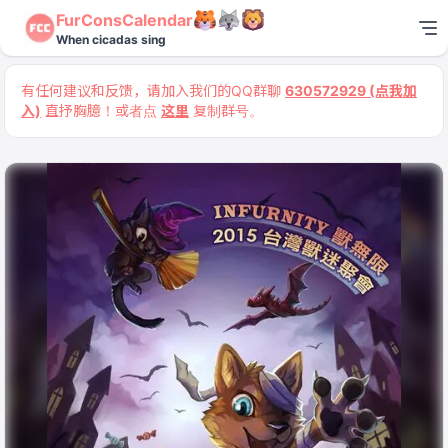
FurConsCalendar
When cicadas sing
有任何建议和反馈，请加入我们的QQ群聊
630572929 (点我加
入)
直抒胸臆！或者点
这里
复制群号。