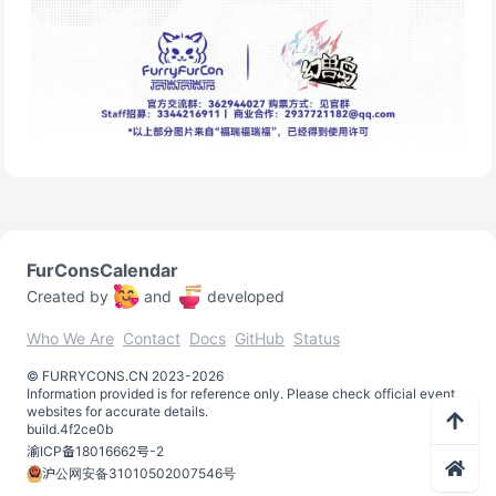
FurConsCalendar
Created by
and
developed
Who We Are
Contact
Docs
GitHub
Status
©️
FURRYCONS.CN
2023
-
2026
Information provided is for reference only. Please check official event
websites for accurate details.
build.
4f2ce0b
渝ICP备18016662号-2
沪公网安备31010502007546号