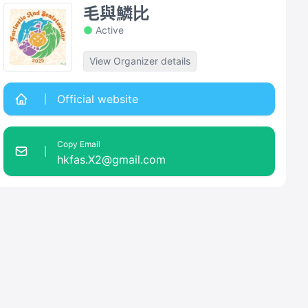
毛與鱗比
Active
View Organizer details
Official website
Copy Email
hkfas.X2@gmail.com