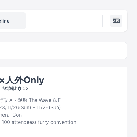
line
×人外Only
by 毛與鱗比
52
区 · 觀塘 The Wave 8/F
23/11/26(Sun) - 11/26(Sun)
neral Con
0-100 attendees) furry convention