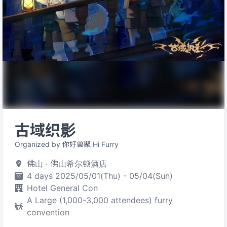
古域织影
Organized by 你好兽聚 Hi Furry
佛山 · 佛山希尔顿酒店
4 days 2025/05/01(Thu) - 05/04(Sun)
Hotel General Con
A Large (1,000-3,000 attendees) furry
convention