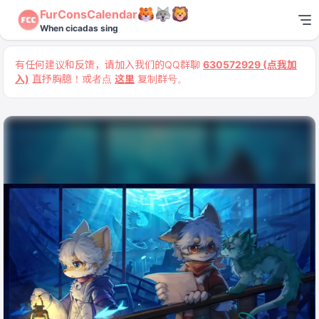
FurConsCalendar
When cicadas sing
有任何建议和反馈，请加入我们的QQ群聊
630572929 (点我加
入)
直抒胸臆！或者点
这里
复制群号。