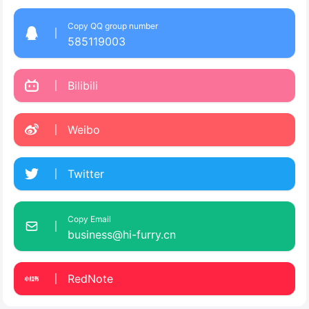
Copy QQ group number
585119003
Bilibili
Weibo
Twitter
Copy Email
business@hi-furry.cn
RedNote