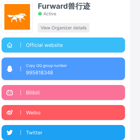
Furward兽行迹
Active
View Organizer details
Official website
Copy QQ group number
995618348
Bilibili
Weibo
Twitter