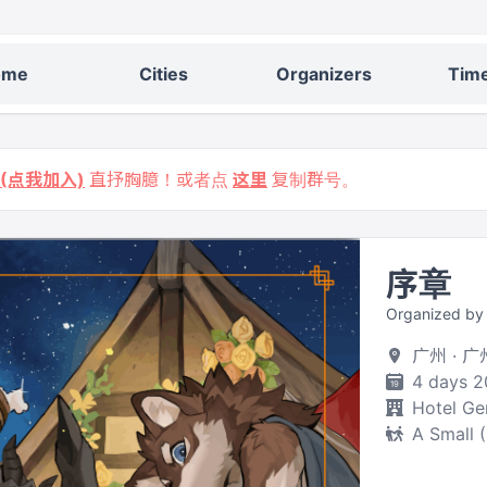
ome
Cities
Organizers
Time
9 (点我加入)
直抒胸臆！或者点
这里
复制群号。
序章
Organized b
广州 · 
4 days 2
Hotel Ge
A Small 