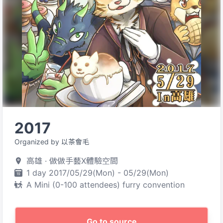
2017
Organized by 以茶會毛
高雄 · 做做手藝X體驗空間
1 day 2017/05/29(Mon) - 05/29(Mon)
A Mini (0-100 attendees) furry convention
Go to source