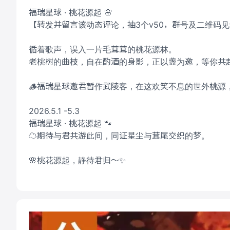
福瑞星球 · 桃花源起 🌸
【转发并留言该动态评论，抽3个v50，群号及二维码
循着歌声，误入一片毛茸茸的桃花源林。
老桃树的曲枝，自在酌酒的身影，正以盏为邀，等你共赴
🪵福瑞星球邀君暂作武陵客，在这欢笑不息的世外桃源
2026.5.1 -5.3
福瑞星球 · 桃花源起 🐾
☁️期待与君共游此间，同证星尘与茸尾交织的梦。
🌸桃花源起，静待君归～✨