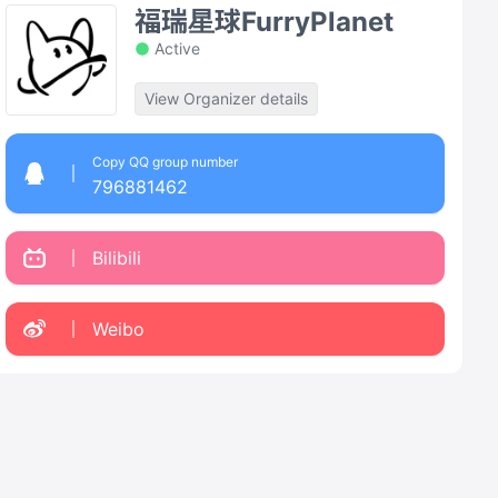
福瑞星球FurryPlanet
Active
View Organizer details
Copy QQ group number
796881462
Bilibili
Weibo