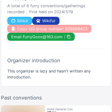
A total of 6 furry conventions/gatherings
recorded
First held on 2024/1/19
Bilibili
Wikifur
Copy QQ group number: 926689423
Email FurryGooo@163.com
Organizer introduction
This organizer is lazy and hasn't written any
introduction.
Past conventions
Hotel General Con