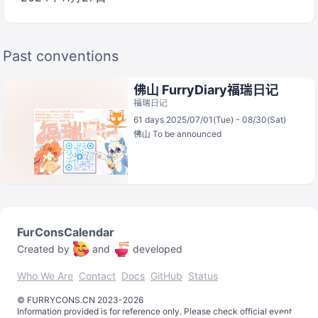
Past conventions
佛山 FurryDiary福瑞日记
福瑞日记
61 days 2025/07/01(Tue) - 08/30(Sat)
佛山
To be announced
FurConsCalendar
Created by
and
developed
Who We Are
Contact
Docs
GitHub
Status
©️
FURRYCONS.CN
2023
-
2026
Information provided is for reference only. Please check official event