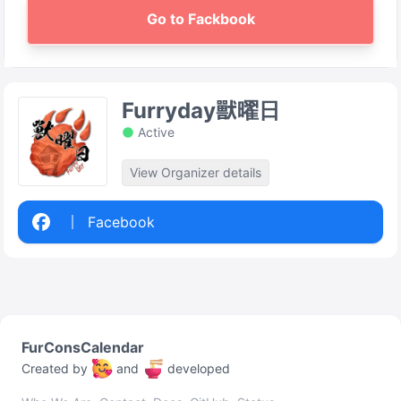
Go to Fackbook
Furryday獸曜日
Active
View Organizer details
Facebook
FurConsCalendar
Created by
and
developed