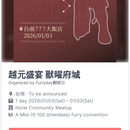
越元盛宴 獸曜府城
Organized by Furryday獸曜日
台南 · To be announced
1 day 2026/01/03(Sat) - 01/03(Sat)
Hotel Community Meetup
A Mini (0-100 attendees) furry convention