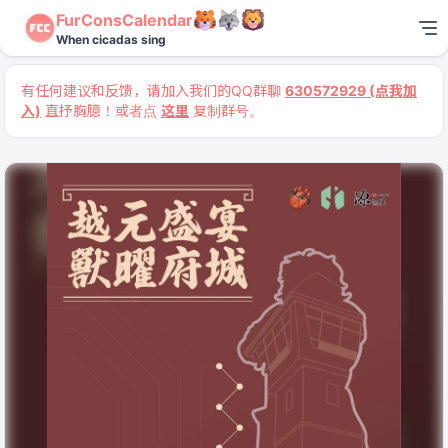
FurConsCalendar
When cicadas sing
有任何建议和反馈，请加入我们的QQ群聊
630572929 (点我加
入)
直抒胸臆！或者点
这里
复制群号。