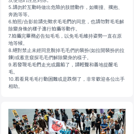
次使他們注意到你。
5.請勿於互動時做出危險的肢體動作，如衝撞、撲抱、
奔跑等等。
6.拍照/合影前請先徵求毛毛們的同意，也請勿對毛毛解
除變身後的樣子進行拍攝等動作。
7.拍攝完畢務必告知毛毛，以免毛毛維持姿勢一直在原
地等候。
8.絕對禁止未經同意脫掉毛毛們的裝扮(如拉開裝扮的拉
鍊)或蓄意窺探毛毛們解除變身的樣子。
9.若發現毛毛們走光或露餡了，請輕聲和善地提醒毛
毛。
10.若看見毛毛行動困難或是跌倒了，非常歡迎各位出手
相助。