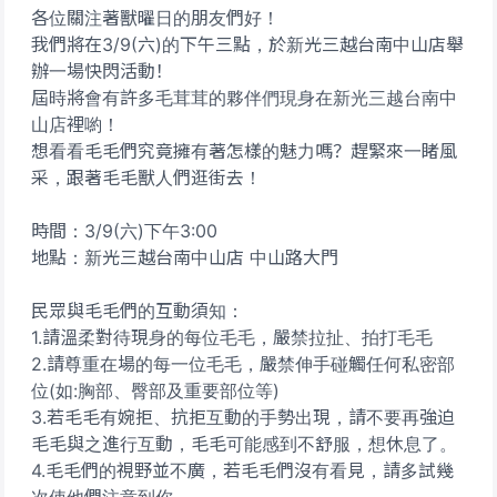
各位關注著獸曜日的朋友們好！
我們將在3/9(六)的下午三點，於新光三越台南中山店舉
辦一場快閃活動！
屆時將會有許多毛茸茸的夥伴們現身在新光三越台南中
山店裡喲！
想看看毛毛們究竟擁有著怎樣的魅力嗎？趕緊來一睹風
采，跟著毛毛獸人們逛街去！
時間：3/9(六)下午3:00
地點：新光三越台南中山店 中山路大門
民眾與毛毛們的互動須知：
1.請溫柔對待現身的每位毛毛，嚴禁拉扯、拍打毛毛
2.請尊重在場的每一位毛毛，嚴禁伸手碰觸任何私密部
位(如:胸部、臀部及重要部位等)
3.若毛毛有婉拒、抗拒互動的手勢出現，請不要再強迫
毛毛與之進行互動，毛毛可能感到不舒服，想休息了。
4.毛毛們的視野並不廣，若毛毛們沒有看見，請多試幾