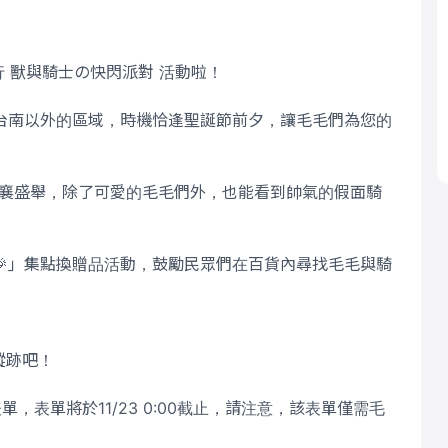
進行 獸與騎士の快閃派對 活動啦！
台南以外的區域，時機恰逢聖誕節前夕，讓毛毛們為您的
們共襄盛舉，除了可愛的毛毛們外，也能看到帥氣的假面騎
🎉」集點換贈品活動，鼓勵民眾們在百貨內尋找毛毛與騎
蹤跡吧！
表單將於11/23 0:00截止，請注意，該表單僅需毛