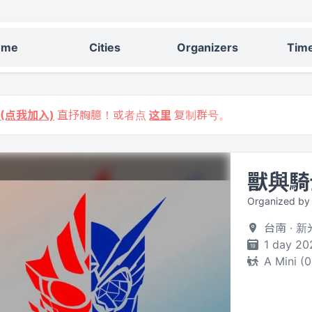
ome
Cities
Organizers
Time
9 (点我加入)
直抒胸臆！或者点
这里
复制群号。
獸與騎
Organized b
台南 · 
1 day 20
A Mini (