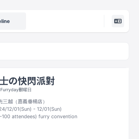
line
士の快閃派對
y Furryday獸曜日
新光三越（嘉義垂楊店）
24/12/01(Sun) - 12/01(Sun)
0-100 attendees) furry convention