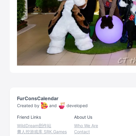
FurConsCalendar
Created by
and
developed
Friend Links
About Us
WildDream创作站
Who We Are
兽人控游戏库 SRK.Games
Contact