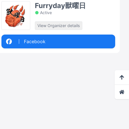
Furryday獸曜日
Active
View Organizer details
Facebook