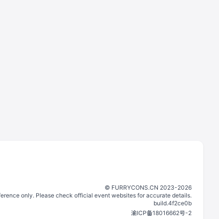
©️
FURRYCONS.CN
2023
-
2026
eference only. Please check official event websites for accurate details.
build.
4f2ce0b
渝ICP备18016662号-2