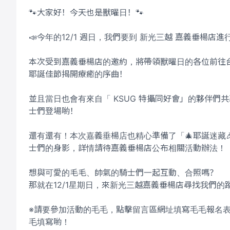
🐾大家好！今天也是獸曜日！🐾
​📣今年的12/1 週日，我們要到 新光三越 嘉義垂楊店
本次受到嘉義垂楊店的邀約，將帶領獸曜日的各位前往
耶誕佳節揭開療癒的序曲！
並且當日也會有來自「 KSUG 特攝同好會」的夥伴
士們登場喲！
還有還有！本次嘉義垂楊店也精心準備了「🎄耶誕迷藏
士們的身影，詳情請待嘉義垂楊店公布相關活動辦法！
想與可愛的毛毛、帥氣的騎士們一起互動、合照嗎？
那就在12/1星期日，來新光三越嘉義垂楊店尋找我們的
※請要參加活動的毛毛，點擊留言區網址填寫毛毛報名表單，
毛填寫喲！