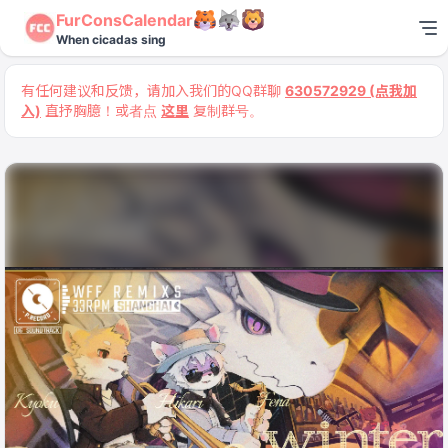
FurConsCalendar
When cicadas sing
有任何建议和反馈，请加入我们的QQ群聊
630572929 (点我加
入)
直抒胸臆！或者点
这里
复制群号。