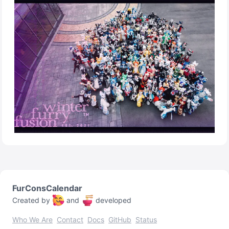
FurConsCalendar
Created by
and
developed
Who We Are
Contact
Docs
GitHub
Status