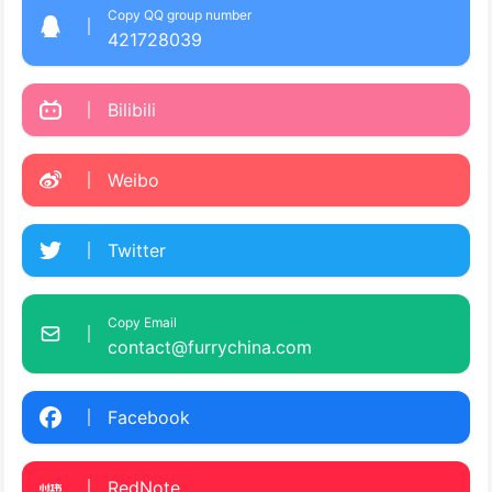
Copy QQ group number
421728039
Bilibili
Weibo
Twitter
Copy Email
contact@furrychina.com
Facebook
RedNote