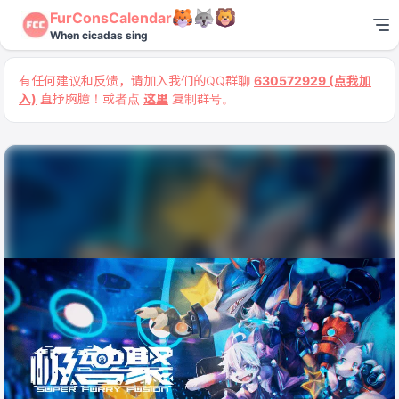
FurConsCalendar
When cicadas sing
有任何建议和反馈，请加入我们的QQ群聊
630572929 (点我加
入)
直抒胸臆！或者点
这里
复制群号。