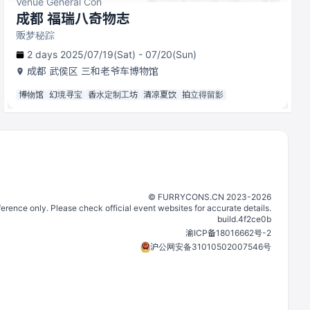
Venue General Con
成都 福瑞八奇物志
贩梦秘踪
2 days 2025/07/19(Sat) - 07/20(Sun)
成都
武侯区 三和老爷车博物馆
博物馆
幻境寻宝
香水定制工坊
清凉夏饮
拍立得留影
©️
FURRYCONS.CN
2023
-
2026
eference only. Please check official event websites for accurate details.
build.
4f2ce0b
渝ICP备18016662号-2
沪公网安备31010502007546号