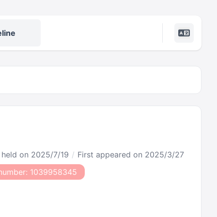
line
t held on 2025/7/19
First appeared on 2025/3/27
number: 1039958345