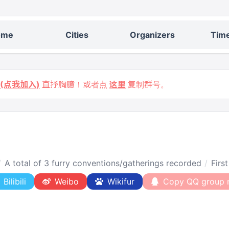
ome
Cities
Organizers
Time
9 (点我加入)
直抒胸臆！或者点
这里
复制群号。
A total of 3 furry conventions/gatherings recorded
Firs
Bilibili
Weibo
Wikifur
Copy QQ group 