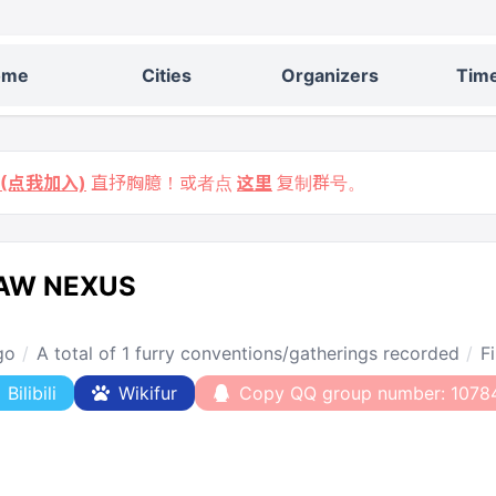
ome
Cities
Organizers
Time
9 (点我加入)
直抒胸臆！或者点
这里
复制群号。
AW NEXUS
go
A total of 1 furry conventions/gatherings recorded
F
Bilibili
Wikifur
Copy QQ group number: 1078