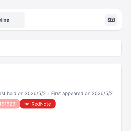
line
irst held on 2026/5/2
First appeared on 2026/5/2
451623
RedNote