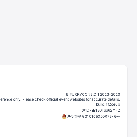
©️
FURRYCONS.CN
2023
-
2026
eference only. Please check official event websites for accurate details.
build.
4f2ce0b
渝ICP备18016662号-2
沪公网安备31010502007546号