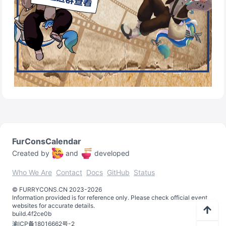
FurConsCalendar
Created by
and
developed
Who We Are
Contact
Docs
GitHub
Status
©️
FURRYCONS.CN
2023
-
2026
Information provided is for reference only. Please check official event
websites for accurate details.
build.
4f2ce0b
渝ICP备18016662号-2