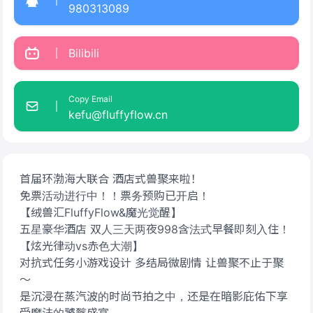
980313089
Bilibili
Copy Email
kefu@fluffyflow.cn
首届环渤海大联合 酒店式兽聚来啦！
免票活动进行中！！票务预购已开启！
【绒兽汇FluffyFlow&魔光觉醒】
五星豪华酒店 双人三天两夜998含法式早餐即刻入住！
【炫光律动vs赤色大潮】
对抗式任务小游戏设计 多结局微剧情 让兽聚不止于聚
～
是沉浸在蒸汽波的时尚节拍之中，还是在暗影庇佑下享