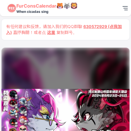
FurConsCalendar
When cicadas sing
有任何建议和反馈，请加入我们的QQ群聊
630572929 (点我加
入)
直抒胸臆！或者点
这里
复制群号。