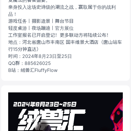
受魔法的饕餮盛宴。
亲身投入这场史诗级的潮流之战，赢取属于你的战利
品！
游戏任务丨摄影造景丨舞台节目
轻度桌游丨夜场蹦迪丨官方展位
工作室报名已开启登记！更多联动方将陆续公布！
地点：河北省唐山市丰南区 国丰维景大酒店（唐山站车
行15分钟直达）
时间：2024年8月23日至25日
QQ群：885626025
B站：绒兽汇FluffyFlow