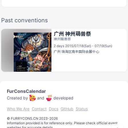
Past conventions
广州 神州萌兽祭
神州萌兽祭
2 days 2015/07/18(Sat) - 07/19(Sun)
广州
珠海区南丰国际会展中心
FurConsCalendar
Created by
and
developed
Who We Are
Contact
Docs
GitHub
Status
©️
FURRYCONS.CN
2023
-
2026
Information provided is for reference only. Please check official event
websites for accurate details.