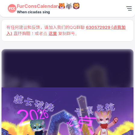
FurConsCalendar
When cicadas sing
有任何建议和反馈，请加入我们的QQ群聊
630572929 (点我加
入)
直抒胸臆！或者点
这里
复制群号。