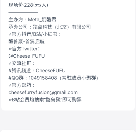
现场价·228(元/人)
——————
主办方：Meta_奶酪君
承办公司：猿点科技（北京）有限公司
⭐官方抖音/B站/小红书：
酪兽聚-首翼启航
⭐官方Twitter：
@Cheese_FUFU
⭐交流社群：
#腾讯频道：CheeseFUFU
#QQ群：1049158408（常驻成员小聚群）
⭐官方邮箱：
cheesefurryfusion@gmail.com
⭐B站会员购搜索“酪兽聚”即可购票