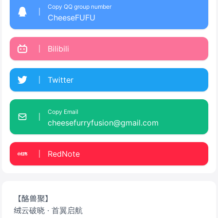
Copy QQ group number
CheeseFUFU
Bilibili
Twitter
Copy Email
cheesefurryfusion@gmail.com
RedNote
【酪兽聚】
绒云破晓 · 首翼启航