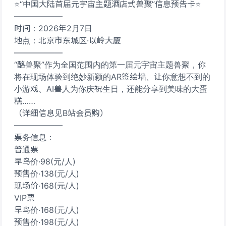
⭐“中国大陆首届元宇宙主题酒店式兽聚”信息预告卡⭐
——————
时间：2026年2月7日
地点：北京市东城区·以岭大厦
——————
“酪兽聚”作为全国范围内的第一届元宇宙主题兽聚，你
将在现场体验到绝妙新颖的AR签绘墙、让你意想不到的
小游戏、AI兽人为你庆祝生日，还能分享到美味的大蛋
糕……
（详细信息见B站会员购）
——————
票务信息：
普通票
早鸟价·98(元/人)
预售价·138(元/人)
现场价·168(元/人)
VIP票
早鸟价·168(元/人)
预售价·198(元/人)