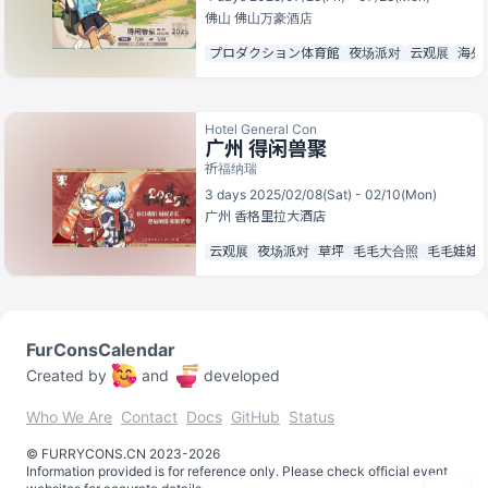
佛山
佛山万豪酒店
プロダクション体育館
夜场派对
云观展
海外
Hotel General Con
广州 得闲兽聚
祈福纳瑞
3 days 2025/02/08(Sat) - 02/10(Mon)
广州
香格里拉大酒店
云观展
夜场派对
草坪
毛毛大合照
毛毛娃娃
FurConsCalendar
Created by
and
developed
Who We Are
Contact
Docs
GitHub
Status
©️
FURRYCONS.CN
2023
-
2026
Information provided is for reference only. Please check official event