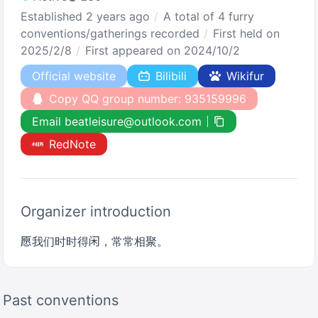
Established 2 years ago
A total of 4 furry
conventions/gatherings recorded
First held on
2025/2/8
First appeared on 2024/10/2
Official website
Bilibili
Wikifur
Copy QQ group number: 935159996
Email beatleisure@outlook.com
RedNote
Organizer introduction
愿我们时时得闲，常常相聚。
Past conventions