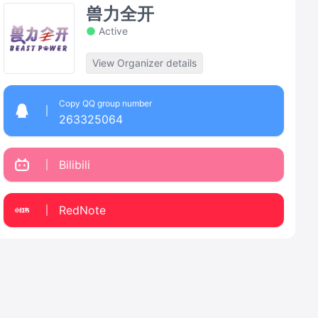
兽力全开
Active
View Organizer details
Copy QQ group number
263325064
Bilibili
RedNote