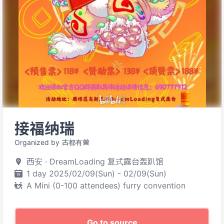
接福纳瑞
Organized by 古都有兽
西安 · DreamLoading 复式露台轰趴馆
1 day 2025/02/09(Sun) - 02/09(Sun)
A Mini (0-100 attendees) furry convention
Go to source