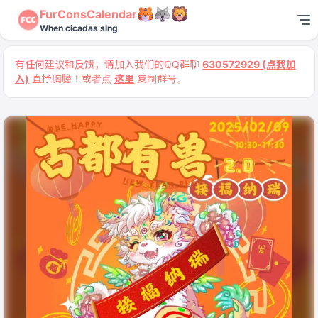
FurConsCalendar
When cicadas sing
有任何建议和反馈，请加入我们的QQ群聊
630572929 (点我加
入)
直抒胸臆！或者点
这里
复制群号。