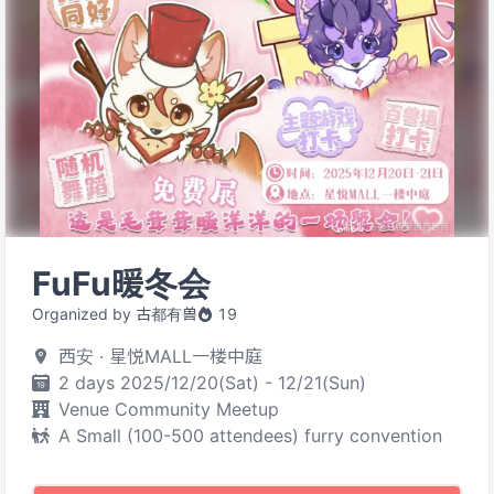
FuFu暖冬会
Organized by 古都有兽
19
西安 · 星悦MALL一楼中庭
2 days 2025/12/20(Sat) - 12/21(Sun)
Venue Community Meetup
A Small (100-500 attendees) furry convention