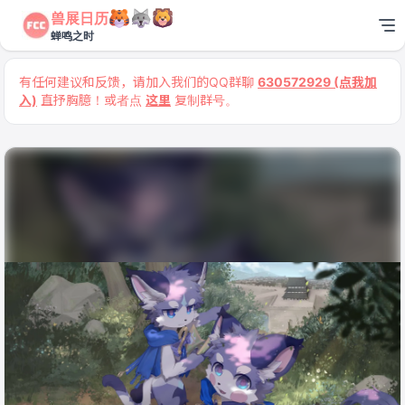
兽展日历
蝉鸣之时
有任何建议和反馈，请加入我们的QQ群聊
630572929 (点我加
入)
直抒胸臆！或者点
这里
复制群号。