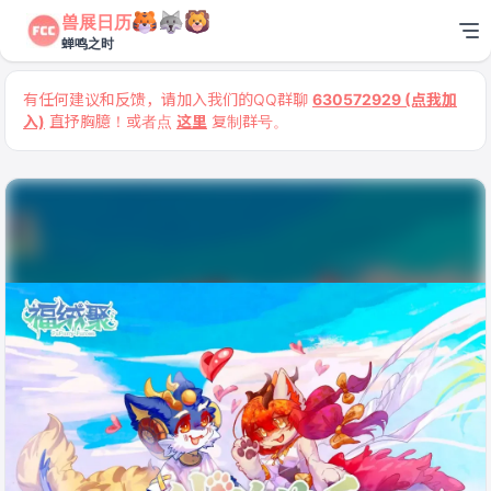
兽展日历
蝉鸣之时
有任何建议和反馈，请加入我们的QQ群聊
630572929 (点我加
入)
直抒胸臆！或者点
这里
复制群号。