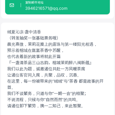
复制邮件地址
3946216571@qq.com
绒夏沁凉·盏中清香
（转发抽奖一张基础票务哦）
晨光熹微，茉莉花瓣上的露珠与第一缕阳光相遇，
预示着榕城在氤氲茶香中苏醒，
也代表着新的故事将就此开篇
『一盏清茶品三山古韵，榕城茉莉醉八闽新蕴』
我们以此为题，诚邀诸位共赴一方风暖茶席
让诸位客官同入席，共聚，品叹，沉香。
在这里，每一份被带来的“绒绒”与“茶香 都是故事的开
首。
我们不谈繁务，只道与你“一期一会”的相聚；
不说流程，只候与你“自然而然”的共鸣。
请诸位卸下繁劳，携一二知己，来此暂聚。