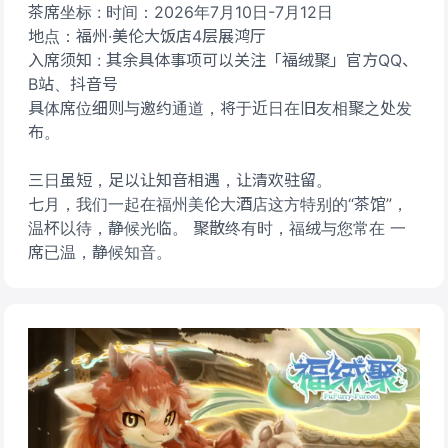
茶席坐标 : 时间：2026年7月10日-7月12日
地点：福州·美伦大饭店4层展鸿厅
入席须知 : 其余具体事项可以关注「福绒聚」官方QQ、
B站、抖音号
具体席位细则与邀约通道，将于近日在旧友相聚之处发
布。
三日虽短，足以让知音相遇，让清欢驻留。
七月，我们一起在福州美伦大酒店这方特别的“茶馆”，
温杯以待，静候光临。 聚散终有时，福绒与您常在 一
席已温，静候知音。